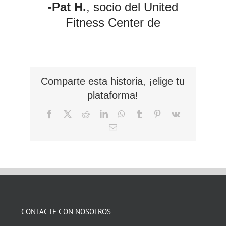
-Pat H.
, socio del United
Fitness Center de
Comparte esta historia, ¡elige tu
plataforma!
Facebook
X
Reddit
LinkedIn
WhatsApp
Tumblr
Pinterest
Vk
Correo
electrónico
CONTACTE CON NOSOTROS