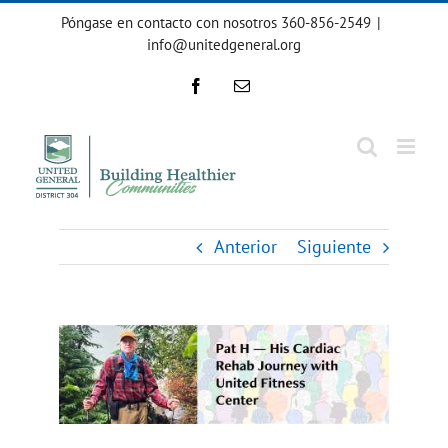
Ir
Póngase en contacto con nosotros 360-856-2549
|
al
info@unitedgeneral.org
contenido
Facebook
Correo
electrónico
Anterior
Siguiente
Ver
imagen
más
grande