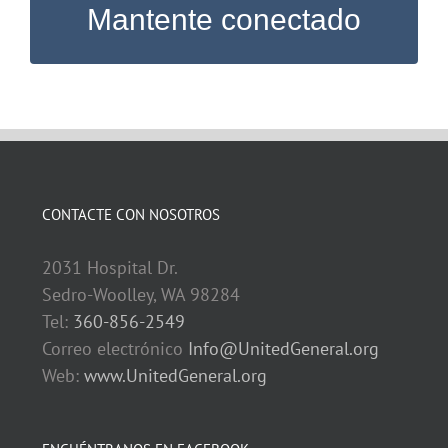
Mantente conectado
CONTACTE CON NOSOTROS
2031 Hospital Dr.
Sedro-Woolley, WA 98284
Tel:
360-856-2549
Correo electrónico
Info@UnitedGeneral.org
Web:
www.UnitedGeneral.org