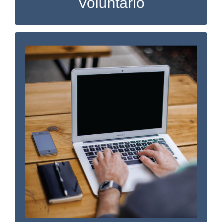
Voluntario
Sea el primero en saberlo
Únase a nuestro boletín mensual del
Distrito para obtener información sobre los
próximos eventos y clases y mantenerse al
día sobre lo que estamos haciendo en la
comunidad.
SUSCRÍBASE A NUESTRO BOLETÍN
SÍGUENOS EN FACEBOOK