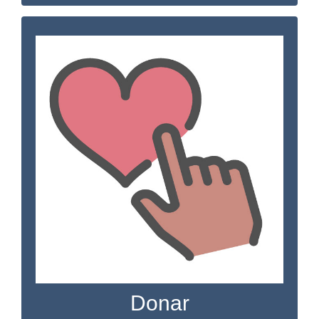
Donar
Haga una donación deducible de impuestos
a la Fundación del Distrito 304 y apoye los
más de 50 programas que United General
District 304 ofrece a la comunidad.
HACER UN DONATIVO
Donar