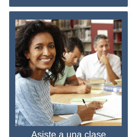
Aprenda algo nuevo
Ofrecemos una gran variedad de clases de
educación comunitaria y profesional. Con
programas para padres, promoción de la
salud mental, ofertas profesionales y clases
de salud y seguridad, ¡hay algo para todos!
VER LAS PRÓXIMAS CLASES
Asiste a una clase