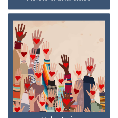
Done su tiempo
Ponga su talento y experiencia al servicio de
la construcción de comunidades más sanas.
Muchos de nuestros programas funcionan
sin problemas gracias a voluntarios
comprometidos. Díganos cómo quiere
marcar la diferencia.
RELLENAR EL FORMULARIO DE INTERÉS
PARA EL VOLUNTARIADO