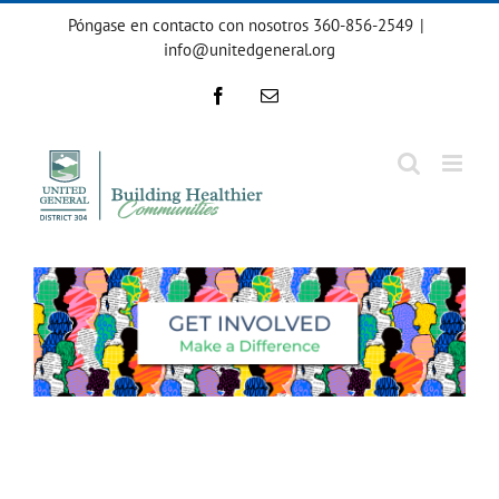
Ir
Póngase en contacto con nosotros 360-856-2549
|
al
info@unitedgeneral.org
contenido
Facebook
Correo
electrónico