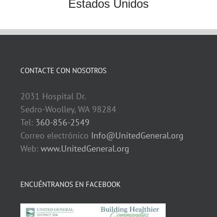
Estados Unidos
CONTACTE CON NOSOTROS
2031 Hospital Dr.
Sedro-Woolley, WA 98284
Tel:
360-856-2549
Correo electrónico
Info@UnitedGeneral.org
Web:
www.UnitedGeneral.org
ENCUÉNTRANOS EN FACEBOOK