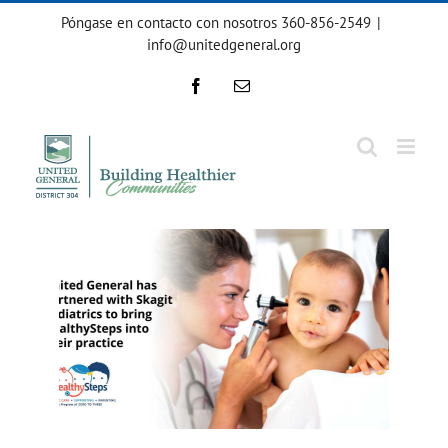
Ir
Póngase en contacto con nosotros 360-856-2549
|
al
info@unitedgeneral.org
contenido
Facebook
Correo
electrónico