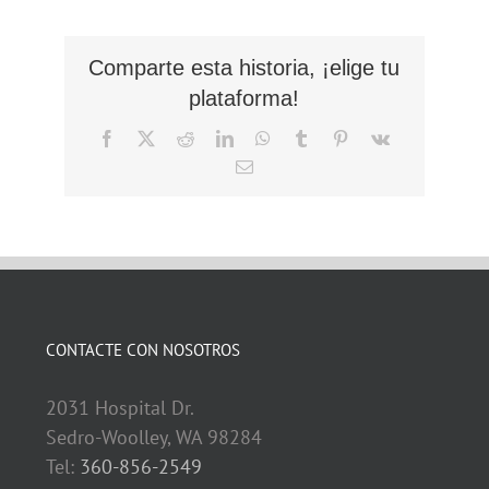
Comparte esta historia, ¡elige tu
plataforma!
Facebook
X
Reddit
LinkedIn
WhatsApp
Tumblr
Pinterest
Vk
Correo
electrónico
CONTACTE CON NOSOTROS
2031 Hospital Dr.
Sedro-Woolley, WA 98284
Tel:
360-856-2549