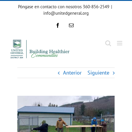
Ir
Póngase en contacto con nosotros 360-856-2549
|
al
info@unitedgeneral.org
contenido
Facebook
Correo
electrónico
Anterior
Siguiente
Ver
imagen
más
grande