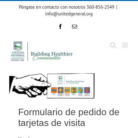
Ir
Póngase en contacto con nosotros 360-856-2549
|
al
info@unitedgeneral.org
contenido
Facebook
Correo
electrónico
Formulario de pedido de
tarjetas de visita