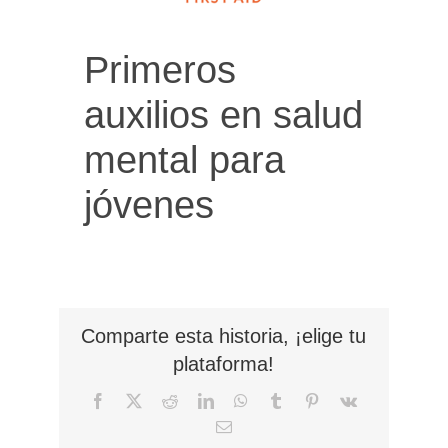
Primeros
auxilios en salud
mental para
jóvenes
Comparte esta historia, ¡elige tu
plataforma!
Facebook
X
Reddit
LinkedIn
WhatsApp
Tumblr
Pinterest
Vk
Correo
electrónico