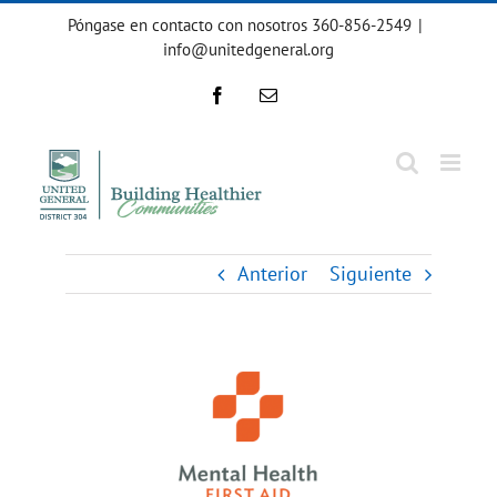
Ir
Póngase en contacto con nosotros 360-856-2549
|
al
info@unitedgeneral.org
contenido
Facebook
Correo
electrónico
Anterior
Siguiente