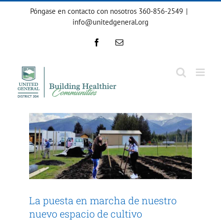
Ir
Póngase en contacto con nosotros 360-856-2549
|
al
info@unitedgeneral.org
contenido
Facebook
Correo
electrónico
La puesta en marcha de
nuestro nuevo espacio de
cultivo
De la granja a la escuela
La puesta en marcha de nuestro
nuevo espacio de cultivo