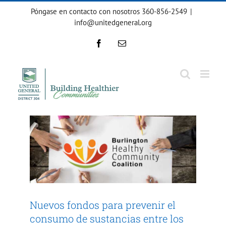
Ir
Póngase en contacto con nosotros 360-856-2549
|
al
info@unitedgeneral.org
contenido
Facebook
Correo
electrónico
Nuevos fondos para prevenir
el consumo de sustancias
entre los jóvenes
Sin categoría
Nuevos fondos para prevenir el
consumo de sustancias entre los