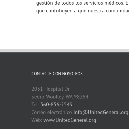
gestión de todos los servicios médicos. 
que contribuyen a que nuestra comunidad
CONTACTE CON NOSOTROS
2031 Hospital Dr.
Sedro-Woolley, WA 98284
Tel:
360-856-2549
Correo electrónico
Info@UnitedGeneral.org
Web:
www.UnitedGeneral.org